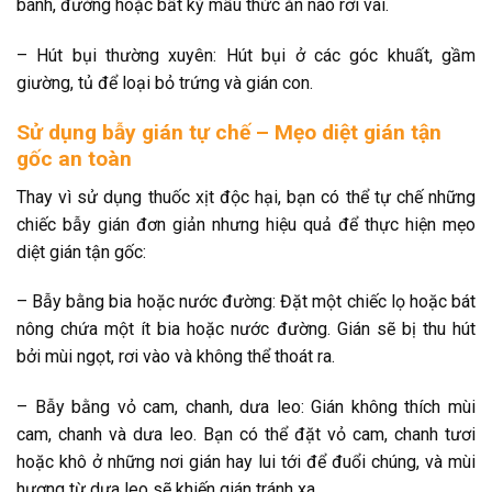
bánh, đường hoặc bất kỳ mẩu thức ăn nào rơi vãi.
– Hút bụi thường xuyên: Hút bụi ở các góc khuất, gầm
giường, tủ để loại bỏ trứng và gián con.
Sử dụng bẫy gián tự chế – Mẹo diệt gián tận
gốc an toàn
Thay vì sử dụng thuốc xịt độc hại, bạn có thể tự chế những
chiếc bẫy gián đơn giản nhưng hiệu quả để thực hiện mẹo
diệt gián tận gốc:
– Bẫy bằng bia hoặc nước đường: Đặt một chiếc lọ hoặc bát
nông chứa một ít bia hoặc nước đường. Gián sẽ bị thu hút
bởi mùi ngọt, rơi vào và không thể thoát ra.
– Bẫy bằng vỏ cam, chanh, dưa leo: Gián không thích mùi
cam, chanh và dưa leo. Bạn có thể đặt vỏ cam, chanh tươi
hoặc khô ở những nơi gián hay lui tới để đuổi chúng, và mùi
hương từ dưa leo sẽ khiến gián tránh xa.