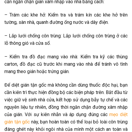
cần ngăn chặn gián xâm nhập vào nhà bằng cách:
– Trám các khe hở: Kiểm tra và trám kín các khe hở trên
tường, sàn nhà, quanh đường ống nước và dây điện.
– Lắp lưới chống côn trùng: Lắp lưới chống côn trùng ở các
lỗ thông gió và cửa sổ.
– Kiểm tra đồ đạc mang vào nhà: Kiểm tra kỹ các thùng
carton, đồ đạc cũ trước khi mang vào nhà để tránh vô tình
mang theo gián hoặc trứng gián.
Để diệt gián tận gốc mà không cần dùng thuốc độc hại, bạn
cần kiên trì thực hiện đồng bộ các biện pháp trên. Bắt đầu từ
việc giữ vệ sinh nhà cửa, kết hợp sử dụng bẫy tự chế và các
nguyên liệu tự nhiên, đồng thời ngăn chặn đường xâm nhập
của gián. Với sự kiên nhẫn và áp dụng đúng các
mẹo diệt
gián tận gốc
này, bạn hoàn toàn có thể loại bỏ loài côn trùng
đáng ghét này khỏi ngôi nhà của mình một cách an toàn và