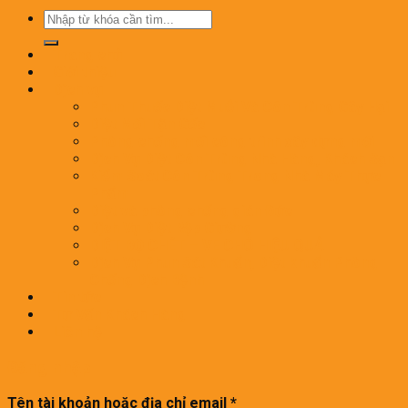
Tìm
kiếm:
Trang chủ
Giới thiệu
Dịch vụ
Phun Thuốc Diệt Muỗi Và Côn Trùng Gây Hại
Diệt Mối Tận Gốc
Phòng chống mối công trình xây dựng mới
Dịch Vụ Diệt Côn Trùng Nhà Hàng, Khách Sạn
Kiểm Soát Côn Trùng Trong Nhà Máy Thực
Phẩm
Diệt và phòng chống gián Đức
Dịch Vụ Diệt Rệp Giường
DIỆT BỌ CHÉT – VE CHÓ HIỆU QUẢ
Dịch Vụ Phun Sát Khuẩn, Diệt khuẩn Phòng
Chống Dịch Bệnh
Tin tức
Tư Vấn Khách Hàng
Liên hệ
Đăng nhập
Tên tài khoản hoặc địa chỉ email
*