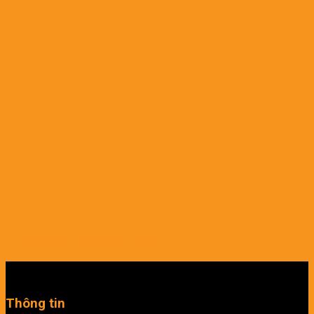
Máy phun thuốc STIHL SR-450
Thông tin