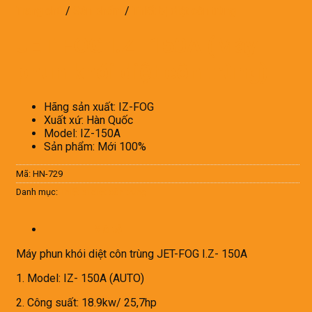
Trang chủ
/
Sản phẩm
/
Thiết bị diệt côn trùng
JET-FOG I.Z- 150A (Máy
phun khói diệt côn trùng)
Hãng sản xuất: IZ-FOG
Xuất xứ: Hàn Quốc
Model: IZ-150A
Sản phẩm: Mới 100%
Mã:
HN-729
Danh mục:
Thiết bị diệt côn trùng
Mô tả
Máy phun khói diệt côn trùng JET-FOG I.Z- 150A
1. Model: IZ- 150A (AUTO)
2. Công suất: 18.9kw/ 25,7hp