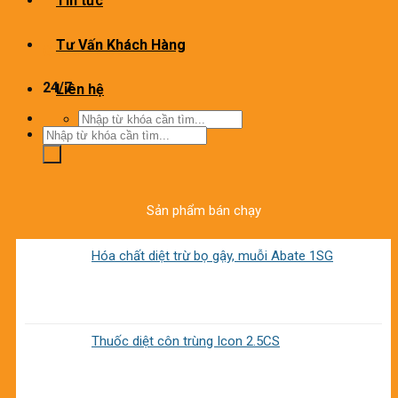
Tin tức
Tư Vấn Khách Hàng
Giờ làm việc
24/7
Liên hệ
Tìm
kiếm:
Tìm
kiếm:
Sản phẩm bán chạy
Hóa chất diệt trừ bọ gậy, muỗi Abate 1SG
Thuốc diệt côn trùng Icon 2.5CS