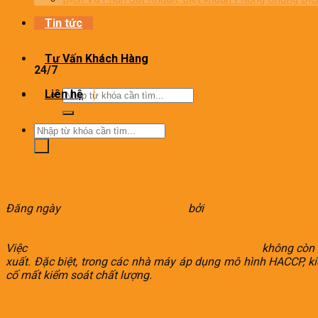
Tin tức
Giờ làm việc
Tư Vấn Khách Hàng
24/7
Tìm
Liên hệ
kiếm:
Tìm
kiếm:
Giải pháp kiểm soát côn trùng cho nhà 
Đăng ngày
18/04/2025
21/04/2025
bởi
SVPC
Việc
kiểm soát côn trùng nhà máy tại Châu Thành
không còn l
xuất. Đặc biệt, trong các nhà máy áp dụng mô hình HACCP, ki
cố mất kiểm soát chất lượng.