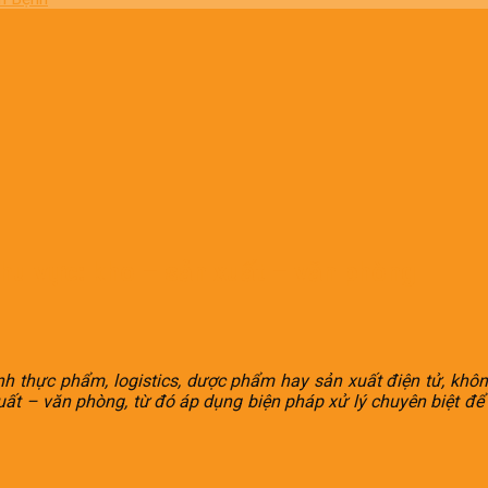
khu vực: kho – sản xuất – văn phòng
ành thực phẩm, logistics, dược phẩm hay sản xuất điện tử, khôn
t – văn phòng, từ đó áp dụng biện pháp xử lý chuyên biệt để 