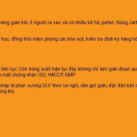
ng gian kín, ít người ra vào và có nhiều kẽ hở, pallet, thùng car
 học, đồng thời niêm phong các khe nứt, kiểm tra định kỳ hàng hó
hường xuyên
 liên tục. Côn trùng xuất hiện tại đây không chỉ làm gián đoạn q
ệp mất chứng nhận ISO, HACCP, GMP.
háp là phun sương ULV theo ca nghỉ, dán gel gián, đặt đèn bắt c
ồng khí.