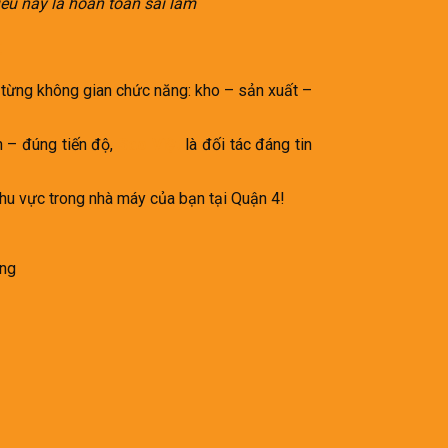
iều này là hoàn toàn sai lầm
t
 từng không gian chức năng: kho – sản xuất –
h – đúng tiến độ,
Sao Việt
là đối tác đáng tin
khu vực trong nhà máy của bạn tại Quận 4!
òng