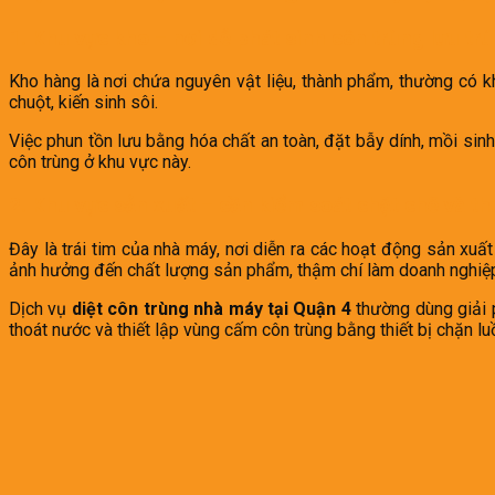
1. Khu vực kho – nơi dễ phát sinh côn trùng lưu trú
Kho hàng là nơi chứa nguyên vật liệu, thành phẩm, thường có khô
chuột, kiến sinh sôi.
Việc phun tồn lưu bằng hóa chất an toàn, đặt bẫy dính, mồi sinh
côn trùng ở khu vực này.
2. Khu vực sản xuất – cần kiểm soát chặt chẽ và t
Đây là trái tim của nhà máy, nơi diễn ra các hoạt động sản xuất
ảnh hưởng đến chất lượng sản phẩm, thậm chí làm doanh nghi
Dịch vụ
diệt côn trùng nhà máy tại Quận 4
thường dùng giải p
thoát nước và thiết lập vùng cấm côn trùng bằng thiết bị chặn lu