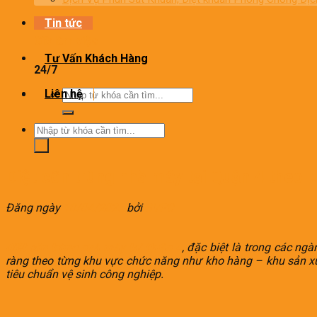
Tin tức
Giờ làm việc
Tư Vấn Khách Hàng
24/7
Tìm
Liên hệ
kiếm:
Tìm
kiếm:
Diệt côn trùng nhà máy tại Quận 4 theo 
Đăng ngày
10/04/2025
bởi
SVPC
Diệt côn trùng nhà máy tại Quận 4
, đặc biệt là trong các ng
ràng theo từng khu vực chức năng như kho hàng – khu sản xuấ
tiêu chuẩn vệ sinh công nghiệp.