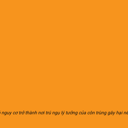
nguy cơ trở thành nơi trú ngụ lý tưởng của côn trùng gây hại n
ận 4 theo từng khu vực