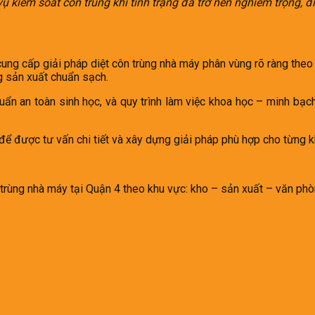
 kiểm soát côn trùng khi tình trạng đã trở nên nghiêm trọng, đ
 tại Quận 4 theo từng khu vực chuyên biệ
ung cấp giải pháp diệt côn trùng nhà máy phân vùng rõ ràng theo
ng sản xuất chuẩn sạch.
uẩn an toàn sinh học, và quy trình làm việc khoa học – minh bạc
để được tư vấn chi tiết và xây dựng giải pháp phù hợp cho từng 
 trùng nhà máy tại Quận 4 theo khu vực: kho – sản xuất – văn ph