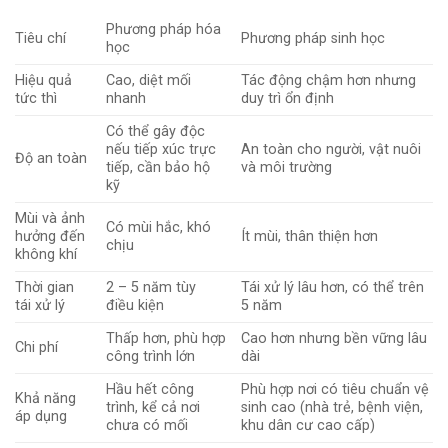
Phương pháp hóa
Tiêu chí
Phương pháp sinh học
học
Hiệu quả
Cao, diệt mối
Tác động chậm hơn nhưng
tức thì
nhanh
duy trì ổn định
Có thể gây độc
nếu tiếp xúc trực
An toàn cho người, vật nuôi
Độ an toàn
tiếp, cần bảo hộ
và môi trường
kỹ
Mùi và ảnh
Có mùi hắc, khó
hưởng đến
Ít mùi, thân thiện hơn
chịu
không khí
Thời gian
2 – 5 năm tùy
Tái xử lý lâu hơn, có thể trên
tái xử lý
điều kiện
5 năm
Thấp hơn, phù hợp
Cao hơn nhưng bền vững lâu
Chi phí
công trình lớn
dài
Hầu hết công
Phù hợp nơi có tiêu chuẩn vệ
Khả năng
trình, kể cả nơi
sinh cao (nhà trẻ, bệnh viện,
áp dụng
chưa có mối
khu dân cư cao cấp)