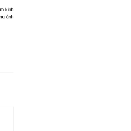
ăm kinh
ông ảnh