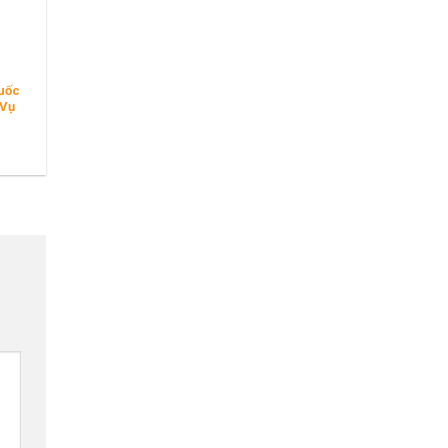
uốc
 Vụ