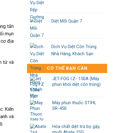
Diệt Mối Quận 7
àng tấn
nổi mụn
 cơ địa
Dịch Vụ Diệt Côn Trùng
Nhà Hàng, Khách Sạn
n tử và
CÓ THỂ BẠN CẦN
JET-FOG I.Z- 150A (Máy
phun khói diệt côn trùng)
Máy phun thuốc STIHL
SR-450
c. Kiến
hanh và
ồ.
Hóa chất diệt trừ bọ gậy,
muỗi Abate 1SG