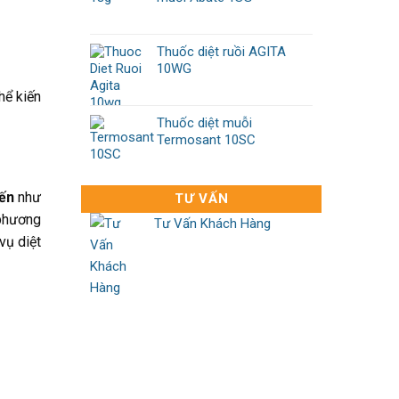
Thuốc diệt ruồi AGITA
10WG
hể kiến
Thuốc diệt muỗi
Termosant 10SC
iến
như
TƯ VẤN
 phương
Tư Vấn Khách Hàng
vụ diệt