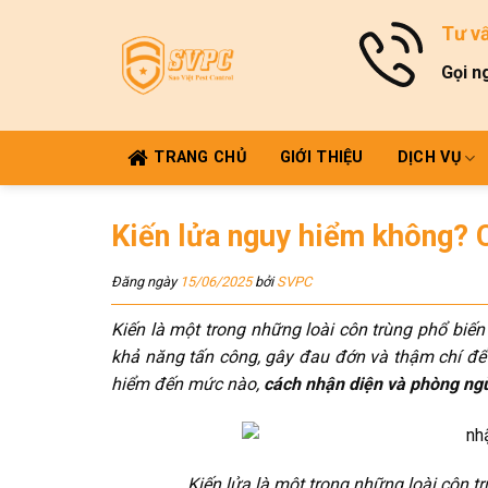
Skip
Tư v
to
content
Gọi n
TRANG CHỦ
GIỚI THIỆU
DỊCH VỤ
Kiến lửa nguy hiểm không? 
Đăng ngày
15/06/2025
bởi
SVPC
Kiến là một trong những loài côn trùng phổ biến
khả năng tấn công, gây đau đớn và thậm chí để 
hiểm đến mức nào,
cách nhận diện và phòng ng
Kiến lửa là một trong những loài côn 