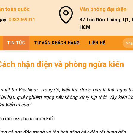
ấn toàn quốc
Văn phòng đại diện
gay:
0932969011
37 Tôn Đức Thắng, Q1, 
HCM
Tìm
TIN TỨC
TƯ VẤN KHÁCH HÀNG
LIÊN HỆ
kiếm:
Cách nhận diện và phòng ngừa kiến
 nhất tại Việt Nam. Trong đó, kiến lửa được xem là loài nguy h
lại hậu quả nghiêm trọng nếu không xử lý kịp thời. Vậy kiến l
ừa kiến
ra sao?
trùng có nọc độc mạnh và tập tính sống bầy đàn rất hung hãn