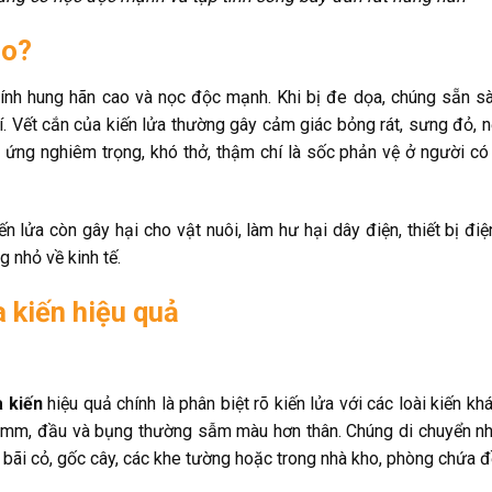
ào?
 tính hung hãn cao và nọc độc mạnh. Khi bị đe dọa, chúng sẵn s
í. Vết cắn của kiến lửa thường gây cảm giác bỏng rát, sưng đỏ, 
 ứng nghiêm trọng, khó thở, thậm chí là sốc phản vệ ở người có
lửa còn gây hại cho vật nuôi, làm hư hại dây điện, thiết bị điệ
g nhỏ về kinh tế.
 kiến hiệu quả
 kiến
hiệu quả chính là phân biệt rõ kiến lửa với các loài kiến khá
6 mm, đầu và bụng thường sẫm màu hơn thân. Chúng di chuyển n
 bãi cỏ, gốc cây, các khe tường hoặc trong nhà kho, phòng chứa đ