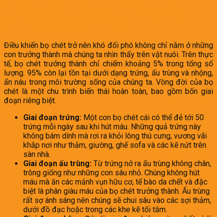
1. Vòng đời phức tạp – “Tảng băng
chìm” của sự xâm nhập
Điều khiến bọ chét trở nên khó đối phó không chỉ nằm ở những
con trưởng thành mà chúng ta nhìn thấy trên vật nuôi. Trên thực
tế, bọ chét trưởng thành chỉ chiếm khoảng 5% trong tổng số
lượng. 95% còn lại tồn tại dưới dạng trứng, ấu trùng và nhộng,
ẩn náu trong môi trường sống của chúng ta. Vòng đời của bọ
chét là một chu trình biến thái hoàn toàn, bao gồm bốn giai
đoạn riêng biệt.
Giai đoạn trứng:
Một con bọ chét cái có thể đẻ tới 50
trứng mỗi ngày sau khi hút máu. Những quả trứng này
không bám dính mà rơi ra khỏi lông thú cưng, vương vãi
khắp nơi như thảm, giường, ghế sofa và các kẽ nứt trên
sàn nhà.
Giai đoạn ấu trùng:
Từ trứng nở ra ấu trùng không chân,
trông giống như những con sâu nhỏ. Chúng không hút
máu mà ăn các mảnh vụn hữu cơ, tế bào da chết và đặc
biệt là phân giàu máu của bọ chét trưởng thành. Ấu trùng
rất sợ ánh sáng nên chúng sẽ chui sâu vào các sợi thảm,
dưới đồ đạc hoặc trong các khe kẽ tối tăm.