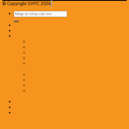
© Copyright SVPC 2026
Tìm
kiếm:
Trang chủ
Giới thiệu
Dịch vụ
Phun Thuốc Diệt Muỗi Và Côn Trùng Gây Hại
Diệt Mối Tận Gốc
Phòng chống mối công trình xây dựng mới
Dịch Vụ Diệt Côn Trùng Nhà Hàng, Khách Sạn
Kiểm Soát Côn Trùng Trong Nhà Máy Thực
Phẩm
Diệt và phòng chống gián Đức
Dịch Vụ Diệt Rệp Giường
DIỆT BỌ CHÉT – VE CHÓ HIỆU QUẢ
Dịch Vụ Phun Sát Khuẩn, Diệt khuẩn Phòng
Chống Dịch Bệnh
Tin tức
Tư Vấn Khách Hàng
Liên hệ
Đăng nhập