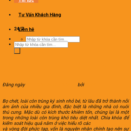
Tin tức
Tư Vấn Khách Hàng
Giờ làm việc
24/7
Liên hệ
Tìm
kiếm:
Tìm
kiếm:
Đặc điểm sinh học của bọ chét tại sao
chúng khó diệt?
Đăng ngày
11/08/2025
31/08/2025
bởi
SVPC
Bọ chét, loài côn trùng ký sinh nhỏ bé, từ lâu đã trở thành nỗi
ám ảnh của nhiều gia đình, đặc biệt là những nhà có nuôi
thú cưng. Mặc dù có kích thước khiêm tốn, chúng lại là một
trong những loài côn trùng khó tiêu diệt nhất. Chìa khóa để
kiểm soát hiệu quả nằm ở việc hiểu rõ các
đặc điểm bọ chét
và vòng đời phức tạp, vốn là nguyên nhân chính tạo nên sự