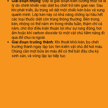
Giai đoạn nhộng:
Đây là giai đoạn kiên cường nhất và là
lý do chính khiến việc diệt bọ chét trở nên gian nan. Sau
khi phát triển, ấu trùng sẽ dệt một chiếc kén bảo vệ xung
quanh mình. Lớp kén này có khả năng chống lại hầu hết
các loại thuốc diệt côn trùng thông thường. Bên trong
kén, nhộng có thể nằm im trong nhiều tuần, thậm chí cả
năm, chờ đợi điều kiện thuận lợi như sự rung động, hơi
ấm hoặc khí carbon dioxide từ một vật chủ tiềm năng đi
qua để chui ra ngoài.
Giai đoạn trưởng thành:
Khi thoát khỏi kén, bọ chét
trưởng thành ngay lập tức tìm kiếm vật chủ để hút máu.
Chúng cần một bữa ăn máu để có thể bắt đầu chu kỳ
sinh sản, và vòng lặp lại tiếp tục.