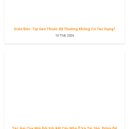
Gián Đức: Tại Sao Thuốc Xịt Thường Không Có Tác Dụng?
10 Th8, 2026
Tác Hại Của Mối Đối Với Kết Cấu Nhà Ở Và Tài Sản: Đừng Để